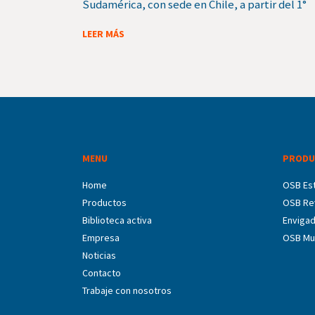
Sudamérica, con sede en Chile, a partir del 1°
LEER MÁS
MENU
PRODU
Home
OSB Est
Productos
OSB Re
Biblioteca activa
Enviga
Empresa
OSB Mu
Noticias
Contacto
Trabaje con nosotros