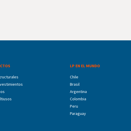
CTOS
LP EN EL MUNDO
ructurales
Chile
vestimientos
Brasil
dos
Argentina
ltiusos
Colombia
Peru
Paraguay