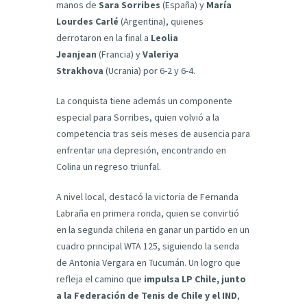
manos de
Sara Sorribes
(España) y
María
Lourdes Carlé
(Argentina), quienes
derrotaron en la final a
Leolia
Jeanjean
(Francia) y
Valeriya
Strakhova
(Ucrania) por 6-2 y 6-4.
La conquista tiene además un componente
especial para Sorribes, quien volvió a la
competencia tras seis meses de ausencia para
enfrentar una depresión, encontrando en
Colina un regreso triunfal.
A nivel local, destacó la victoria de Fernanda
Labraña en primera ronda, quien se convirtió
en la segunda chilena en ganar un partido en un
cuadro principal WTA 125, siguiendo la senda
de Antonia Vergara en Tucumán. Un logro que
refleja el camino que
impulsa LP Chile, junto
a la Federación de Tenis de Chile y el IND
,