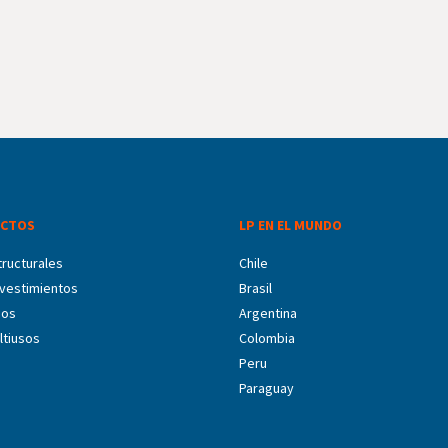
CTOS
LP EN EL MUNDO
ructurales
Chile
vestimientos
Brasil
dos
Argentina
ltiusos
Colombia
Peru
Paraguay