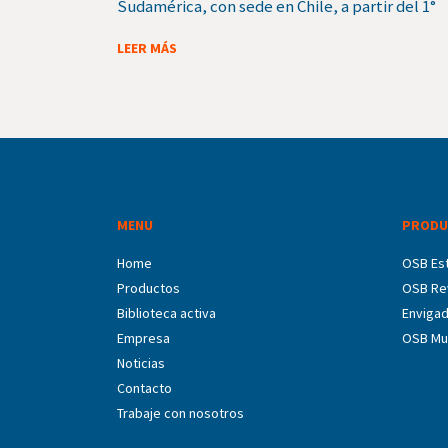
Sudamérica, con sede en Chile, a partir del 1°
LEER MÁS
MENU
PRODU
Home
OSB Est
Productos
OSB Re
Biblioteca activa
Enviga
Empresa
OSB Mu
Noticias
Contacto
Trabaje con nosotros