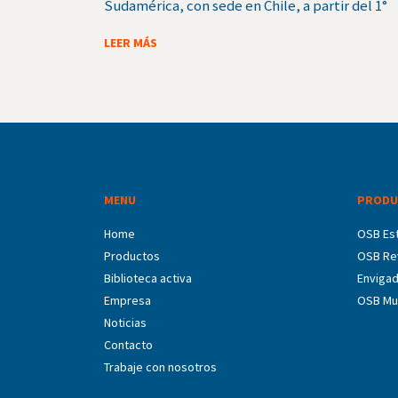
Sudamérica, con sede en Chile, a partir del 1°
LEER MÁS
MENU
PRODU
Home
OSB Est
Productos
OSB Re
Biblioteca activa
Enviga
Empresa
OSB Mu
Noticias
Contacto
Trabaje con nosotros