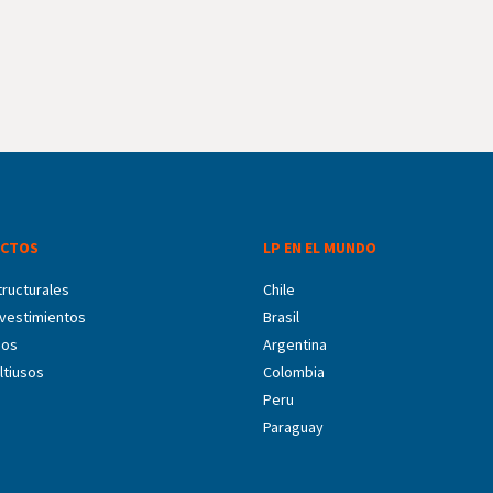
CTOS
LP EN EL MUNDO
ructurales
Chile
vestimientos
Brasil
dos
Argentina
ltiusos
Colombia
Peru
Paraguay