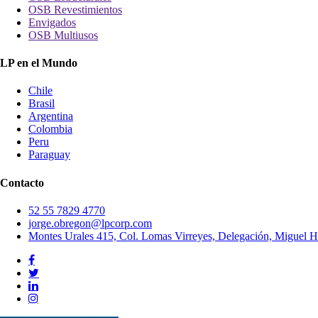
OSB Revestimientos
Envigados
OSB Multiusos
LP en el Mundo
Chile
Brasil
Argentina
Colombia
Peru
Paraguay
Contacto
52 55 7829 4770
jorge.obregon@lpcorp.com
Montes Urales 415, Col. Lomas Virreyes, Delegación, Miguel H