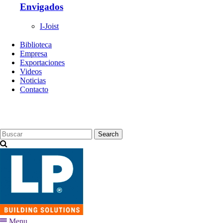
Envigados
I-Joist
Biblioteca
Empresa
Exportaciones
Videos
Noticias
Contacto
Search
Menu