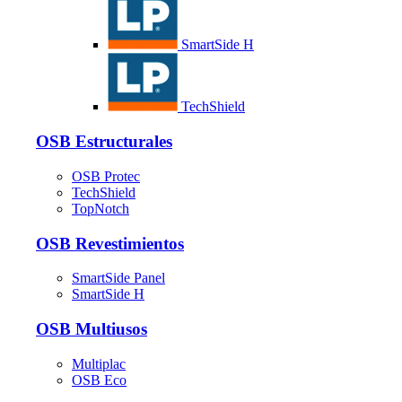
SmartSide H
TechShield
OSB Estructurales
OSB Protec
TechShield
TopNotch
OSB Revestimientos
SmartSide Panel
SmartSide H
OSB Multiusos
Multiplac
OSB Eco